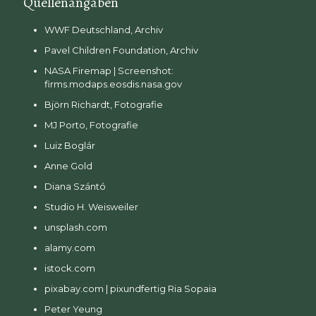
Quellenangaben
WWF Deutschland, Archiv
Pavel Children Foundation, Archiv
NASA Firemap | Screenshot:
firms.modaps.eosdis.nasa.gov
Björn Richardt, Fotografie
MJ Porto, Fotografie
Luiz Boglár
Anne Gold
Diana Szántó
Studio H. Weisweiler
unsplash.com
alamy.com
istock.com
pixabay.com | pixundfertig Ria Sopaia
Peter Yeung